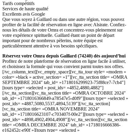
Tarifs compétitifs
Services de haute qualité
Excellents avis Google
Que vous soyez à Gaillard ou dans une autre région, vous pouvez
profiter de la facilité de réservation en ligne avec Alsirate. Confiez-
nous les détails de votre Omra et concentrez-vous pleinement sur
votre expérience spirituelle. Gaillard étant un point de départ
important pour de nombreux pèlerins, notre équipe est
particulièrement attentive à vos besoins spécifiques.
Réservez votre Omra depuis Gaillard (74240) dès aujourd’hui
Profitez de notre plateforme de réservation en ligne facile à utiliser,
et choisissez la formule qui vous convient parmi toutes nos offres.
[/vc_column_text][vc_empty_space][vc_tta_tour style= »modern »
color= »black » active_section= »1″][vc_tta_section title= »OMRA
SEPTEMBRE 2024″ tab_id= »1718016299923-75f88ce7-7cb4″]
[tours type= »selected » post_ids= »4852,4880,4882″]
[/vc_tta_section][vc_tta_section title= »OMRA OCTOBRE 2024″
tab_id= »1718016366849-a78547e5-d0f9″][tours type= »selected »
post_ids= »4887,5080,5537,4894,5139″][/vc_tta_section]
[vc_tta_section title= »OMRA NOVEMBRE 2024″
tab_id= »1718016623107-c703407f-00e2″][tours type= »selected »
post_ids= »4898,4902,4904,4908″][/vc_tta_section][vc_tta_section
title= »OMRA DECEMBRE 2024″ tab_id= »1718016666386-
e162452c-e90f »][tours type= »selected »