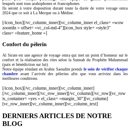
lesquels sont tous arabophones et francophones.
Ils seront à votre disposition durant toute la durée de votre voyage omra
2024 que ce soit à La Mecque ou à Médine.
[/icon_box][/vc_column_inner][vc_column_inner el_class= »wow
zoomIn » offset= »vc_col-md-4″][icon_box style= »style3″
class= »feature_home »]
Confort du pèlerin
Al Sirate est une agence de voyage omra qui met un point d’honneur sur le
confort et la réalisation des rites selon la Sunnah du Prophète Muhammad
(paix et bénédiction sur lui).
Notre équipe résidant en Arabie Saoudite prends
le soin de vérifier chaque
chambre
avant l’arrivée des pèlerins afin que vous arriviez dans les
meilleures conditions.
[/icon_box][/vc_column_inner][vc_column_inner]
[/vc_column_inner][/vc_row_inner][/vc_column][/vc_row][vc_row
is_container= »yes » el_class= »margin_30″][vc_column]
[vc_row_inner][vc_column_inner][vc_column_text]
DERNIERS ARTICLES DE NOTRE
BLOG