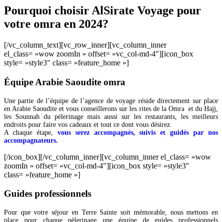
Pourquoi choisir AlSirate Voyage pour
votre omra en 2024?
[/vc_column_text][vc_row_inner][vc_column_inner
el_class= »wow zoomIn » offset= »vc_col-md-4″][icon_box
style= »style3″ class= »feature_home »]
Équipe Arabie Saoudite omra
Une partie de l’équipe de l’agence de voyage réside directement sur place
en Arabie Saoudite et vous conseillerons sur les rites de la Omra et du Hajj,
les Sounnah du pèlerinage mais aussi sur les restaurants, les meilleurs
endroits pour faire vos cadeaux et tout ce dont vous désirez.
A chaque étape,
vous serez accompagnés, suivis et guidés par nos
accompagnateurs.
[/icon_box][/vc_column_inner][vc_column_inner el_class= »wow
zoomIn » offset= »vc_col-md-4″][icon_box style= »style3″
class= »feature_home »]
Guides professionnels
Pour que votre séjour en Terre Sainte soit mémorable, nous mettons en
place pour chaque pèlerinage une équipe de guides professionnels