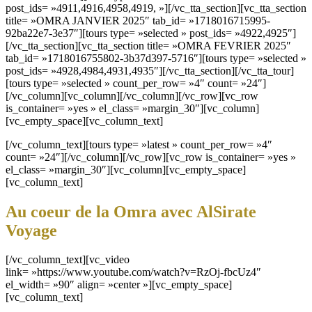
post_ids= »4911,4916,4958,4919, »][/vc_tta_section][vc_tta_section
title= »OMRA JANVIER 2025″ tab_id= »1718016715995-
92ba22e7-3e37″][tours type= »selected » post_ids= »4922,4925″]
[/vc_tta_section][vc_tta_section title= »OMRA FEVRIER 2025″
tab_id= »1718016755802-3b37d397-5716″][tours type= »selected »
post_ids= »4928,4984,4931,4935″][/vc_tta_section][/vc_tta_tour]
[tours type= »selected » count_per_row= »4″ count= »24″]
[/vc_column][vc_column][/vc_column][/vc_row][vc_row
is_container= »yes » el_class= »margin_30″][vc_column]
[vc_empty_space][vc_column_text]
[/vc_column_text][tours type= »latest » count_per_row= »4″
count= »24″][/vc_column][/vc_row][vc_row is_container= »yes »
el_class= »margin_30″][vc_column][vc_empty_space]
[vc_column_text]
Au coeur de la Omra avec AlSirate
Voyage
[/vc_column_text][vc_video
link= »https://www.youtube.com/watch?v=RzOj-fbcUz4″
el_width= »90″ align= »center »][vc_empty_space]
[vc_column_text]