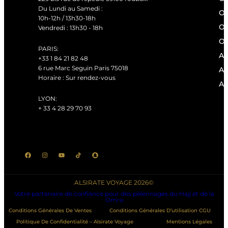
Du Lundi au Samedi :
Om
10h-12h / 13h30-18h
Om
Vendredi : 13h30 - 18h
Om
PARIS:
Ag
+33 1 84 21 82 48
6 rue Marc Seguin Paris 75018
Ag
Horaire : Sur rendez-vous
Ag
LYON:
+ 33 4 28 29 70 93
ALSIRATE VOYAGE 2026©
Votre partenaire de confiance pour des pèlerinages du Hajj et de la
Omra
Conditions Générales De Ventes
Conditions Générales D’utilisation CGU
Politique De Confidentialité – Alsirate Voyage
Mentions Légales