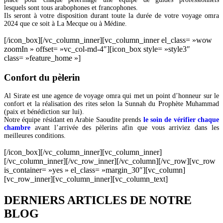
lesquels sont tous arabophones et francophones.
Ils seront à votre disposition durant toute la durée de votre voyage omra
2024 que ce soit à La Mecque ou à Médine.
[/icon_box][/vc_column_inner][vc_column_inner el_class= »wow
zoomIn » offset= »vc_col-md-4″][icon_box style= »style3″
class= »feature_home »]
Confort du pèlerin
Al Sirate est une agence de voyage omra qui met un point d’honneur sur le
confort et la réalisation des rites selon la Sunnah du Prophète Muhammad
(paix et bénédiction sur lui).
Notre équipe résidant en Arabie Saoudite prends
le soin de vérifier chaque
chambre
avant l’arrivée des pèlerins afin que vous arriviez dans les
meilleures conditions.
[/icon_box][/vc_column_inner][vc_column_inner]
[/vc_column_inner][/vc_row_inner][/vc_column][/vc_row][vc_row
is_container= »yes » el_class= »margin_30″][vc_column]
[vc_row_inner][vc_column_inner][vc_column_text]
DERNIERS ARTICLES DE NOTRE
BLOG