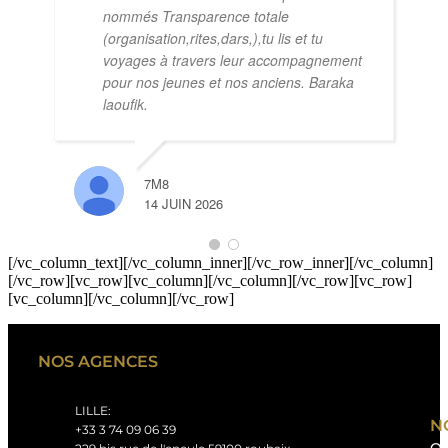
nommés Transparence totale
(organisation,rites,dars,),tu lis et tu
voyages à travers leur accompagnement
pour nos jeunes et nos anciens. Baraka
laoufik.
7M8
14 JUIN 2026
[/vc_column_text][/vc_column_inner][/vc_row_inner][/vc_column]
[/vc_row][vc_row][vc_column][/vc_column][/vc_row][vc_row]
[vc_column][/vc_column][/vc_row]
NOS AGENCES
LILLE:
N
+33 3 74 09 06 39