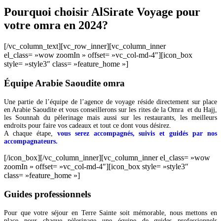
Pourquoi choisir AlSirate Voyage pour
votre omra en 2024?
[/vc_column_text][vc_row_inner][vc_column_inner
el_class= »wow zoomIn » offset= »vc_col-md-4″][icon_box
style= »style3″ class= »feature_home »]
Équipe Arabie Saoudite omra
Une partie de l’équipe de l’agence de voyage réside directement sur place
en Arabie Saoudite et vous conseillerons sur les rites de la Omra et du Hajj,
les Sounnah du pèlerinage mais aussi sur les restaurants, les meilleurs
endroits pour faire vos cadeaux et tout ce dont vous désirez.
A chaque étape,
vous serez accompagnés, suivis et guidés par nos
accompagnateurs.
[/icon_box][/vc_column_inner][vc_column_inner el_class= »wow
zoomIn » offset= »vc_col-md-4″][icon_box style= »style3″
class= »feature_home »]
Guides professionnels
Pour que votre séjour en Terre Sainte soit mémorable, nous mettons en
place pour chaque pèlerinage une équipe de guides professionnels