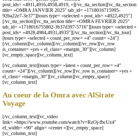
post_ids= »4911,4916,4958,4919, »][/vc_tta_section][vc_tta_section
title= »OMRA JANVIER 2025″ tab_id= »1718016715995-
92ba22e7-3e37″][tours type= »selected » post_ids= »4922,4925″]
[/vc_tta_section][vc_tta_section title= »OMRA FEVRIER 2025″
tab_id= »1718016755802-3b37d397-5716″][tours type= »selected »
post_ids= »4928,4984,4931,4935″][/vc_tta_section][/vc_tta_tour]
[tours type= »selected » count_per_row= »4″ count= »24″]
[/vc_column][vc_column][/vc_column][/vc_row][vc_row
is_container= »yes » el_class= »margin_30″][vc_column]
[vc_empty_space][vc_column_text]
[/vc_column_text][tours type= »latest » count_per_row= »4″
count= »24″][/vc_column][/vc_row][vc_row is_container= »yes »
el_class= »margin_30″][vc_column][vc_empty_space]
[vc_column_text]
Au coeur de la Omra avec AlSirate
Voyage
[/vc_column_text][vc_video
link= »https://www.youtube.com/watch?v=RzOj-fbcUz4″
el_width= »90″ align= »center »][vc_empty_space]
[vc_column_text]