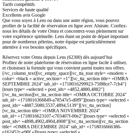
Tarifs compétitifs
Services de haute qualité
Excellents avis Google
Que vous soyez à Lens ou dans une autre région, vous pouvez
profiter de la facilité de réservation en ligne avec Alsirate. Confiez-
nous les détails de votre Omra et concentrez-vous pleinement sur
votre expérience spirituelle. Lens étant un point de départ important
pour de nombreux pèlerins, notre équipe est particulièrement
attentive à vos besoins spécifiques.
Réservez votre Omra depuis Lens (62300) dès aujourd’hui
Profitez de notre plateforme de réservation en ligne facile à utiliser,
et choisissez la formule qui vous convient parmi toutes nos offres.
[/vc_column_text][vc_empty_space][vc_tta_tour style= »modern »
color= »black » active_section= »1″][vc_tta_section title= »OMRA
SEPTEMBRE 2024″ tab_id= »1718016299923-75f88ce7-7cb4″]
[tours type= »selected » post_ids= »4852,4880,4882″]
[/vc_tta_section][vc_tta_section title= »OMRA OCTOBRE 2024″
tab_id= »1718016366849-a78547e5-d0f9″][tours type= »selected »
post_ids= »4887,5080,5537,4894,5139″][/vc_tta_section]
[vc_tta_section title= »OMRA NOVEMBRE 2024″
tab_id= »1718016623107-c703407f-00e2″][tours type= »selected »
post_ids= »4898,4902,4904,4908″][/vc_tta_section][vc_tta_section
title= »OMRA DECEMBRE 2024″ tab_id= »1718016666386-
e162452c-e90f »][tours type= »selected »