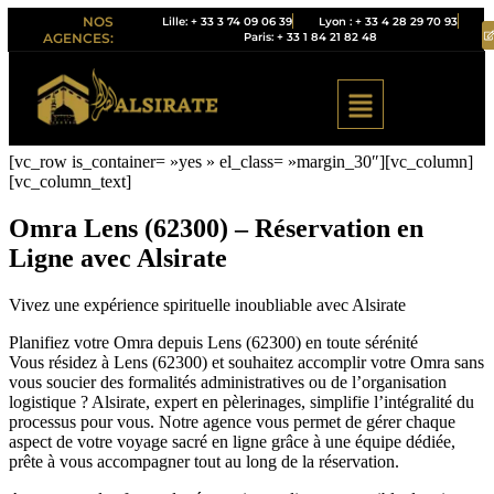
NOS
Lille: + 33 3 74 09 06 39
Lyon : + 33 4 28 29 70 93
Paris: + 33 1 84 21 82 48
AGENCES:
[vc_row is_container= »yes » el_class= »margin_30″][vc_column]
[vc_column_text]
Omra Lens (62300) – Réservation en
Ligne avec Alsirate
Vivez une expérience spirituelle inoubliable avec Alsirate
Planifiez votre Omra depuis Lens (62300) en toute sérénité
Vous résidez à Lens (62300) et souhaitez accomplir votre Omra sans
vous soucier des formalités administratives ou de l’organisation
logistique ? Alsirate, expert en pèlerinages, simplifie l’intégralité du
processus pour vous. Notre agence vous permet de gérer chaque
aspect de votre voyage sacré en ligne grâce à une équipe dédiée,
prête à vous accompagner tout au long de la réservation.