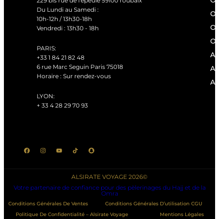
Om
229 bis rue de l'epeule 59100 roubaix
Du Lundi au Samedi :
Om
10h-12h / 13h30-18h
Om
Vendredi : 13h30 - 18h
Om
PARIS:
Ag
+33 1 84 21 82 48
6 rue Marc Seguin Paris 75018
Ag
Horaire : Sur rendez-vous
Ag
LYON:
+ 33 4 28 29 70 93
ALSIRATE VOYAGE 2026©
Votre partenaire de confiance pour des pèlerinages du Hajj et de la
Omra
Conditions Générales De Ventes
Conditions Générales D’utilisation CGU
Politique De Confidentialité – Alsirate Voyage
Mentions Légales